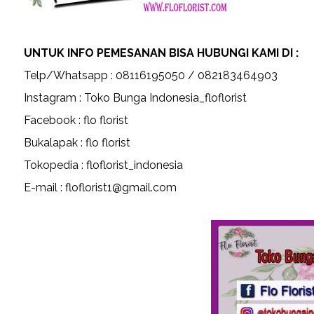
UNTUK INFO PEMESANAN BISA HUBUNGI KAMI DI :
Telp/Whatsapp : 08116195050 / 082183464903
Instagram : Toko Bunga Indonesia_floflorist
Facebook : flo florist
Bukalapak : flo florist
Tokopedia : floflorist_indonesia
E-mail : floflorist1@gmail.com