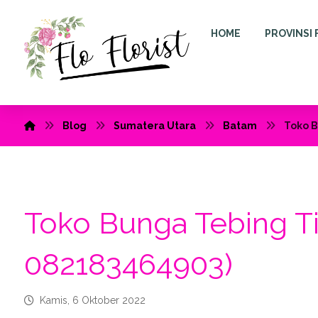
HOME
PROVINSI 
Blog
Sumatera Utara
Batam
Toko B
Toko Bunga Tebing Ti
082183464903)
Kamis, 6 Oktober 2022