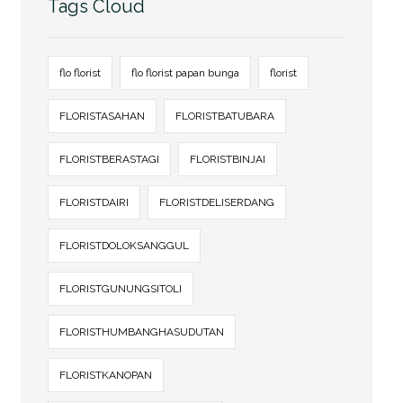
Tags Cloud
flo florist
flo florist papan bunga
florist
FLORISTASAHAN
FLORISTBATUBARA
FLORISTBERASTAGI
FLORISTBINJAI
FLORISTDAIRI
FLORISTDELISERDANG
FLORISTDOLOKSANGGUL
FLORISTGUNUNGSITOLI
FLORISTHUMBANGHASUDUTAN
FLORISTKANOPAN