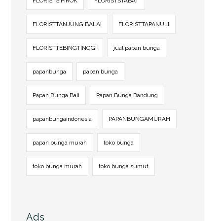
FLORISTSIPIROK
FLORISTSTABAT
FLORISTTANJUNG BALAI
FLORISTTAPANULI
FLORISTTEBINGTINGGI
jual papan bunga
papanbunga
papan bunga
Papan Bunga Bali
Papan Bunga Bandung
papanbungaindonesia
PAPANBUNGAMURAH
papan bunga murah
toko bunga
toko bunga murah
toko bunga sumut
Ads