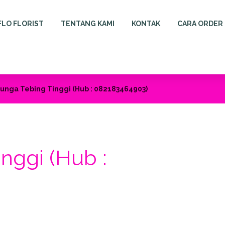
FLO FLORIST
TENTANG KAMI
KONTAK
CARA ORDER
unga Tebing Tinggi (Hub : 082183464903)
nggi (Hub :