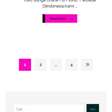
Toko Bunga Online Flo Florist T erbesar
Diindonesia.Kami ...
Read More
1
2
…
4
Cari