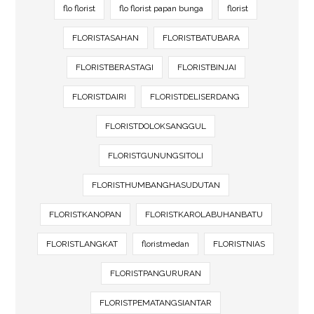
flo florist
flo florist papan bunga
florist
FLORISTASAHAN
FLORISTBATUBARA
FLORISTBERASTAGI
FLORISTBINJAI
FLORISTDAIRI
FLORISTDELISERDANG
FLORISTDOLOKSANGGUL
FLORISTGUNUNGSITOLI
FLORISTHUMBANGHASUDUTAN
FLORISTKANOPAN
FLORISTKAROLABUHANBATU
FLORISTLANGKAT
floristmedan
FLORISTNIAS
FLORISTPANGURURAN
FLORISTPEMATANGSIANTAR