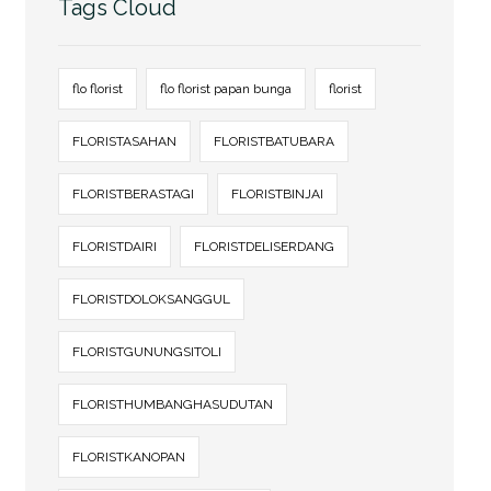
Tags Cloud
flo florist
flo florist papan bunga
florist
FLORISTASAHAN
FLORISTBATUBARA
FLORISTBERASTAGI
FLORISTBINJAI
FLORISTDAIRI
FLORISTDELISERDANG
FLORISTDOLOKSANGGUL
FLORISTGUNUNGSITOLI
FLORISTHUMBANGHASUDUTAN
FLORISTKANOPAN