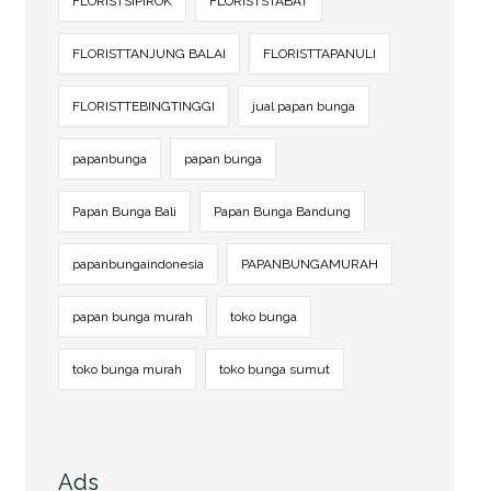
FLORISTSIPIROK
FLORISTSTABAT
FLORISTTANJUNG BALAI
FLORISTTAPANULI
FLORISTTEBINGTINGGI
jual papan bunga
papanbunga
papan bunga
Papan Bunga Bali
Papan Bunga Bandung
papanbungaindonesia
PAPANBUNGAMURAH
papan bunga murah
toko bunga
toko bunga murah
toko bunga sumut
Ads