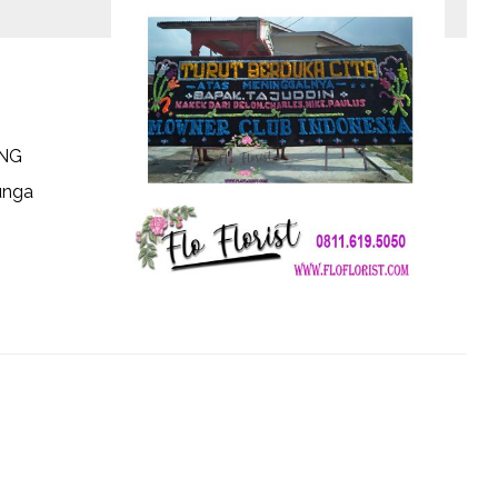
NG
unga