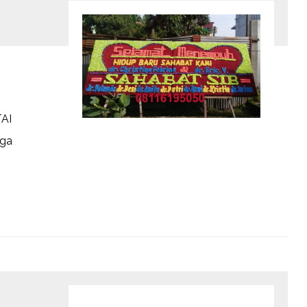
AI
nga