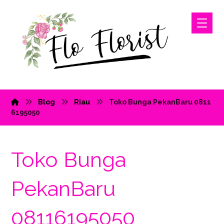
Blog
Riau
Toko Bunga PekanBaru 0811
6195050
Toko Bunga
PekanBaru
08116195050