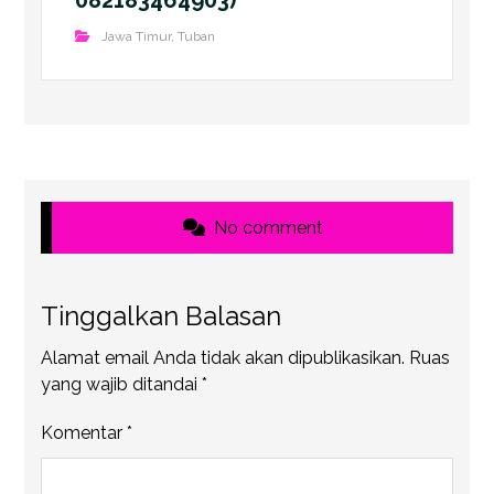
082183464903)
Jawa Timur
,
Tuban
No comment
Tinggalkan Balasan
Alamat email Anda tidak akan dipublikasikan.
Ruas
yang wajib ditandai
*
Komentar
*