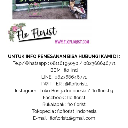
UNTUK INFO PEMESANAN BISA HUBUNGI KAMI DI :
Telp/Whatsapp : 08116195050 / 082368646771
BBM : flo_ind
LINE : 082368646771
TWITTER : @floflorist1
Instagram : Toko Bunga Indonesia / flo.florist.9
Facebook : flo florist
Bukalapak : flo florist
Tokopedia : floflorist_indonesia
E-mail : floflorist1@gmail.com