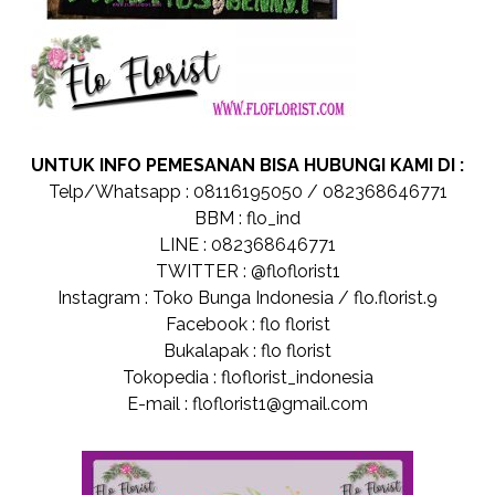
UNTUK INFO PEMESANAN BISA HUBUNGI KAMI DI :
Telp/Whatsapp : 08116195050 / 082368646771
BBM : flo_ind
LINE : 082368646771
TWITTER : @floflorist1
Instagram : Toko Bunga Indonesia / flo.florist.9
Facebook : flo florist
Bukalapak : flo florist
Tokopedia : floflorist_indonesia
E-mail : floflorist1@gmail.com