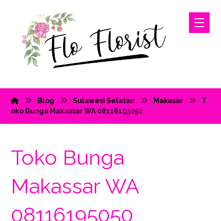
Blog
Sulawesi Selatan
Makasar
T
oko Bunga Makassar WA 08116195050
Toko Bunga
Makassar WA
08116195050