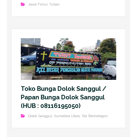
Jawa Timur
,
Tuban
Toko Bunga Dolok Sanggul /
Papan Bunga Dolok Sanggul
(HUB : 08116195050)
Dolok Sanggul
,
Sumatera Utara
,
Tak Berkategori