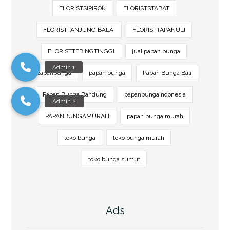
FLORISTSIPIROK
FLORISTSTABAT
FLORISTTANJUNG BALAI
FLORISTTAPANULI
FLORISTTEBINGTINGGI
jual papan bunga
papanbunga
papan bunga
Papan Bunga Bali
Papan Bunga Bandung
papanbungaindonesia
PAPANBUNGAMURAH
papan bunga murah
toko bunga
toko bunga murah
toko bunga sumut
Ads