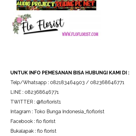
UNTUK INFO PEMESANAN BISA HUBUNGI KAMI DI :
Telp/Whatsapp : 082183464903 / 082368646771
LINE : 082368646771
TWITTER : @floflorist1
Intagram : Toko Bunga Indonesia_floflorist
Facebook : flo florist
Bukalapak : flo florist