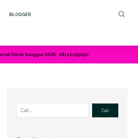
BLOGGER
rah Dolok Sanggul (HUB : 08116195050)
Cari