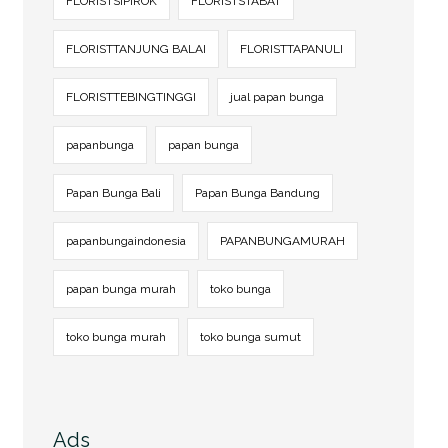
FLORISTSIPIROK
FLORISTSTABAT
FLORISTTANJUNG BALAI
FLORISTTAPANULI
FLORISTTEBINGTINGGI
jual papan bunga
papanbunga
papan bunga
Papan Bunga Bali
Papan Bunga Bandung
papanbungaindonesia
PAPANBUNGAMURAH
papan bunga murah
toko bunga
toko bunga murah
toko bunga sumut
Ads