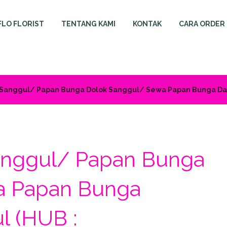
FLO FLORIST
TENTANG KAMI
KONTAK
CARA ORDER
Sanggul/ Papan Bunga Dolok Sanggul/ Sewa Papan Bunga Dae
anggul/ Papan Bunga
a Papan Bunga
l (HUB :