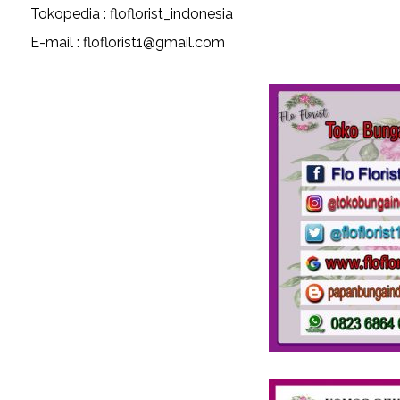
Tokopedia : floflorist_indonesia
E-mail : floflorist1@gmail.com