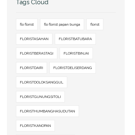
Tags Cloud
flo florist
flo florist papan bunga
florist
FLORISTASAHAN
FLORISTBATUBARA
FLORISTBERASTAGI
FLORISTBINJAI
FLORISTDAIRI
FLORISTDELISERDANG
FLORISTDOLOKSANGGUL
FLORISTGUNUNGSITOLI
FLORISTHUMBANGHASUDUTAN
FLORISTKANOPAN