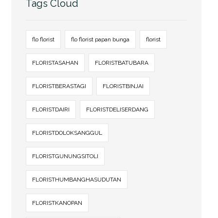
Tags Cloud
flo florist
flo florist papan bunga
florist
FLORISTASAHAN
FLORISTBATUBARA
FLORISTBERASTAGI
FLORISTBINJAI
FLORISTDAIRI
FLORISTDELISERDANG
FLORISTDOLOKSANGGUL
FLORISTGUNUNGSITOLI
FLORISTHUMBANGHASUDUTAN
FLORISTKANOPAN