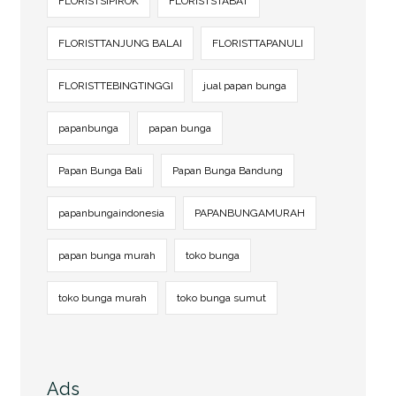
FLORISTSIPIROK
FLORISTSTABAT
FLORISTTANJUNG BALAI
FLORISTTAPANULI
FLORISTTEBINGTINGGI
jual papan bunga
papanbunga
papan bunga
Papan Bunga Bali
Papan Bunga Bandung
papanbungaindonesia
PAPANBUNGAMURAH
papan bunga murah
toko bunga
toko bunga murah
toko bunga sumut
Ads