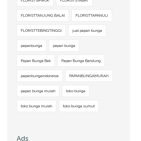
FLORISTSIPIROK
FLORISTSTABAT
FLORISTTANJUNG BALAI
FLORISTTAPANULI
FLORISTTEBINGTINGGI
jual papan bunga
papanbunga
papan bunga
Papan Bunga Bali
Papan Bunga Bandung
papanbungaindonesia
PAPANBUNGAMURAH
papan bunga murah
toko bunga
toko bunga murah
toko bunga sumut
Ads