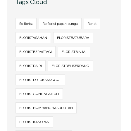
Tags Cloud
flo florist
flo florist papan bunga
florist
FLORISTASAHAN
FLORISTBATUBARA
FLORISTBERASTAGI
FLORISTBINJAI
FLORISTDAIRI
FLORISTDELISERDANG
FLORISTDOLOKSANGGUL
FLORISTGUNUNGSITOLI
FLORISTHUMBANGHASUDUTAN
FLORISTKANOPAN