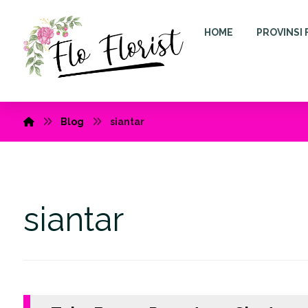
HOME
PROVINSI 
Blog
siantar
siantar