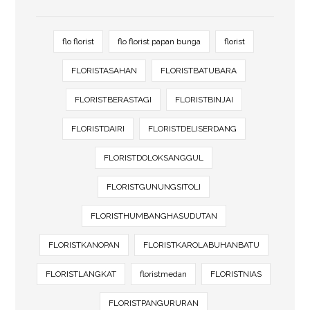
flo florist
flo florist papan bunga
florist
FLORISTASAHAN
FLORISTBATUBARA
FLORISTBERASTAGI
FLORISTBINJAI
FLORISTDAIRI
FLORISTDELISERDANG
FLORISTDOLOKSANGGUL
FLORISTGUNUNGSITOLI
FLORISTHUMBANGHASUDUTAN
FLORISTKANOPAN
FLORISTKAROLABUHANBATU
FLORISTLANGKAT
floristmedan
FLORISTNIAS
FLORISTPANGURURAN