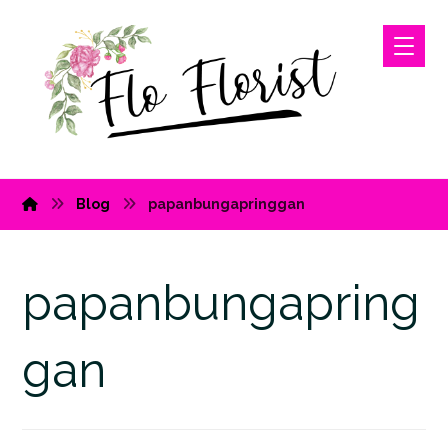
Blog
papanbungapringgan
papanbungapring
gan