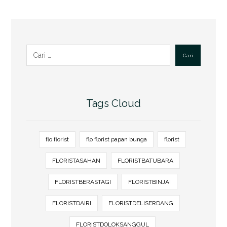
Cari
Tags Cloud
flo florist
flo florist papan bunga
florist
FLORISTASAHAN
FLORISTBATUBARA
FLORISTBERASTAGI
FLORISTBINJAI
FLORISTDAIRI
FLORISTDELISERDANG
FLORISTDOLOKSANGGUL