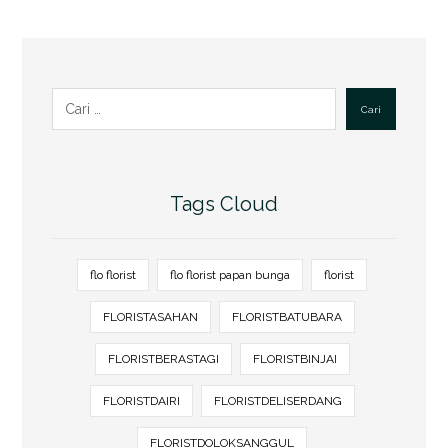
Cari
Tags Cloud
flo florist
flo florist papan bunga
florist
FLORISTASAHAN
FLORISTBATUBARA
FLORISTBERASTAGI
FLORISTBINJAI
FLORISTDAIRI
FLORISTDELISERDANG
FLORISTDOLOKSANGGUL