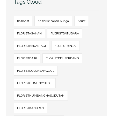
Tags Cloud
flo florist
flo florist papan bunga
florist
FLORISTASAHAN
FLORISTBATUBARA
FLORISTBERASTAGI
FLORISTBINJAI
FLORISTDAIRI
FLORISTDELISERDANG
FLORISTDOLOKSANGGUL
FLORISTGUNUNGSITOLI
FLORISTHUMBANGHASUDUTAN
FLORISTKANOPAN