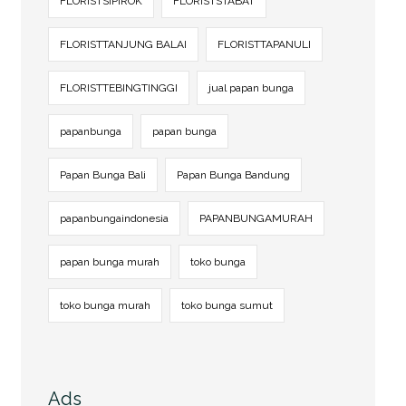
FLORISTSIPIROK
FLORISTSTABAT
FLORISTTANJUNG BALAI
FLORISTTAPANULI
FLORISTTEBINGTINGGI
jual papan bunga
papanbunga
papan bunga
Papan Bunga Bali
Papan Bunga Bandung
papanbungaindonesia
PAPANBUNGAMURAH
papan bunga murah
toko bunga
toko bunga murah
toko bunga sumut
Ads