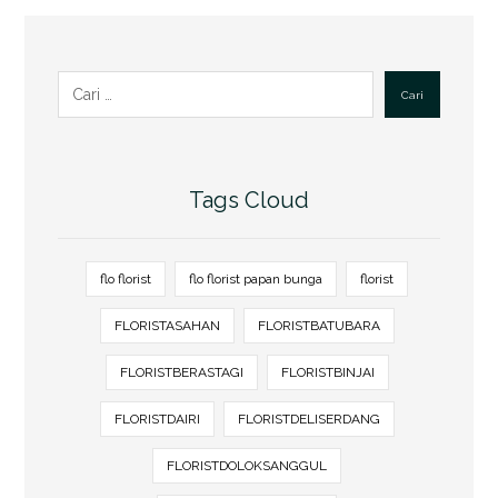
Cari
Tags Cloud
flo florist
flo florist papan bunga
florist
FLORISTASAHAN
FLORISTBATUBARA
FLORISTBERASTAGI
FLORISTBINJAI
FLORISTDAIRI
FLORISTDELISERDANG
FLORISTDOLOKSANGGUL