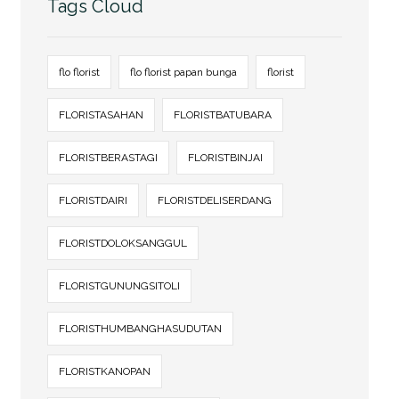
Tags Cloud
flo florist
flo florist papan bunga
florist
FLORISTASAHAN
FLORISTBATUBARA
FLORISTBERASTAGI
FLORISTBINJAI
FLORISTDAIRI
FLORISTDELISERDANG
FLORISTDOLOKSANGGUL
FLORISTGUNUNGSITOLI
FLORISTHUMBANGHASUDUTAN
FLORISTKANOPAN