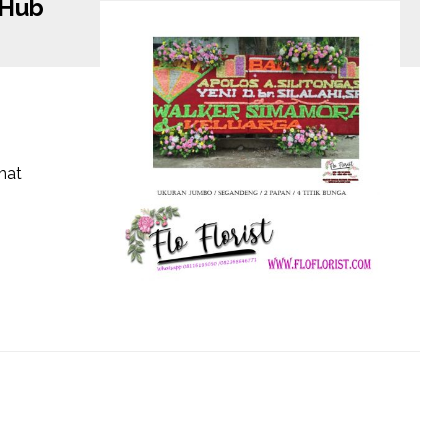
(Hub
mat