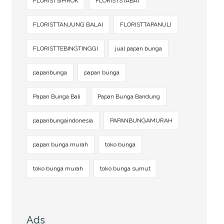
FLORISTSIPIROK
FLORISTSTABAT
FLORISTTANJUNG BALAI
FLORISTTAPANULI
FLORISTTEBINGTINGGI
jual papan bunga
papanbunga
papan bunga
Papan Bunga Bali
Papan Bunga Bandung
papanbungaindonesia
PAPANBUNGAMURAH
papan bunga murah
toko bunga
toko bunga murah
toko bunga sumut
Ads