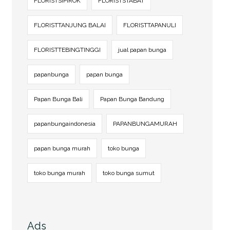
FLORISTSIPIROK
FLORISTSTABAT
FLORISTTANJUNG BALAI
FLORISTTAPANULI
FLORISTTEBINGTINGGI
jual papan bunga
papanbunga
papan bunga
Papan Bunga Bali
Papan Bunga Bandung
papanbungaindonesia
PAPANBUNGAMURAH
papan bunga murah
toko bunga
toko bunga murah
toko bunga sumut
Ads