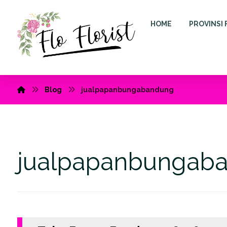
HOME
PROVINSI 
Blog
jualpapanbungabandung
jualpapanbungab