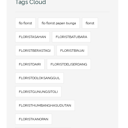
Tags Cloud
flo florist
flo florist papan bunga
florist
FLORISTASAHAN
FLORISTBATUBARA
FLORISTBERASTAGI
FLORISTBINJAI
FLORISTDAIRI
FLORISTDELISERDANG
FLORISTDOLOKSANGGUL
FLORISTGUNUNGSITOLI
FLORISTHUMBANGHASUDUTAN
FLORISTKANOPAN