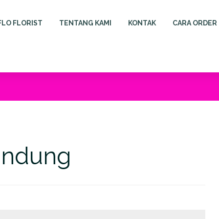
FLO FLORIST
TENTANG KAMI
KONTAK
CARA ORDER
andung