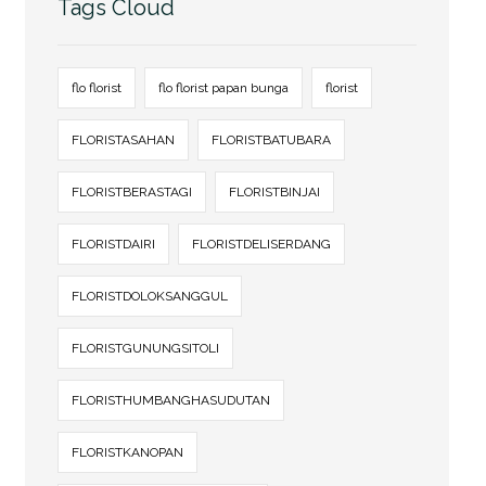
Tags Cloud
flo florist
flo florist papan bunga
florist
FLORISTASAHAN
FLORISTBATUBARA
FLORISTBERASTAGI
FLORISTBINJAI
FLORISTDAIRI
FLORISTDELISERDANG
FLORISTDOLOKSANGGUL
FLORISTGUNUNGSITOLI
FLORISTHUMBANGHASUDUTAN
FLORISTKANOPAN