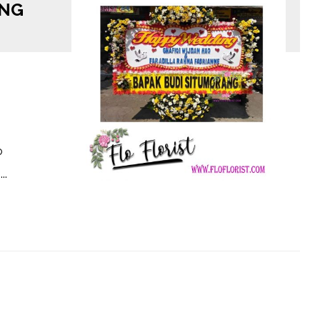
UNG
o
..