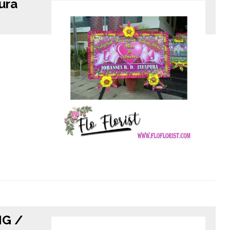
ura
G /