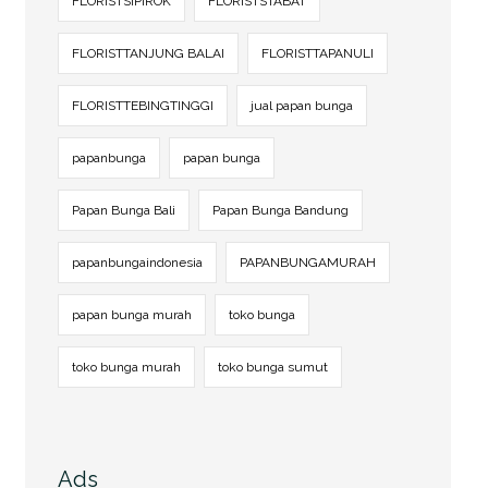
FLORISTSIPIROK
FLORISTSTABAT
FLORISTTANJUNG BALAI
FLORISTTAPANULI
FLORISTTEBINGTINGGI
jual papan bunga
papanbunga
papan bunga
Papan Bunga Bali
Papan Bunga Bandung
papanbungaindonesia
PAPANBUNGAMURAH
papan bunga murah
toko bunga
toko bunga murah
toko bunga sumut
Ads