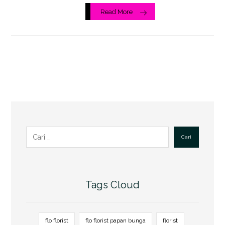
Read More
Cari
Tags Cloud
flo florist
flo florist papan bunga
florist