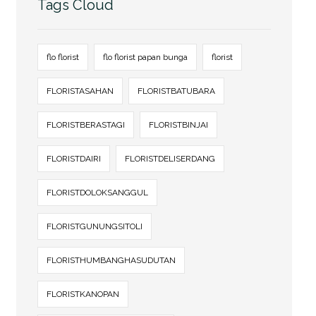
Tags Cloud
flo florist
flo florist papan bunga
florist
FLORISTASAHAN
FLORISTBATUBARA
FLORISTBERASTAGI
FLORISTBINJAI
FLORISTDAIRI
FLORISTDELISERDANG
FLORISTDOLOKSANGGUL
FLORISTGUNUNGSITOLI
FLORISTHUMBANGHASUDUTAN
FLORISTKANOPAN