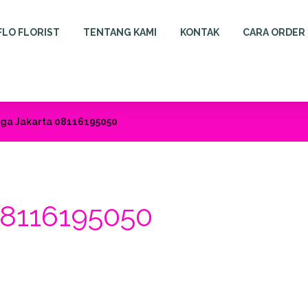
FLO FLORIST
TENTANG KAMI
KONTAK
CARA ORDER
ga Jakarta 08116195050
08116195050