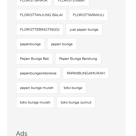
FLORISTSIPIROK
FLORISTSTABAT
FLORISTTANJUNG BALAI
FLORISTTAPANULI
FLORISTTEBINGTINGGI
jual papan bunga
papanbunga
papan bunga
Papan Bunga Bali
Papan Bunga Bandung
papanbungaindonesia
PAPANBUNGAMURAH
papan bunga murah
toko bunga
toko bunga murah
toko bunga sumut
Ads