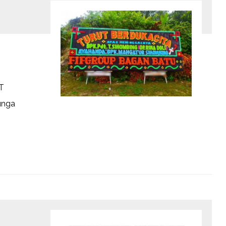
T
unga