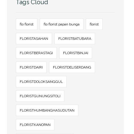
Tags Cloud
flo florist
flo florist papan bunga
florist
FLORISTASAHAN
FLORISTBATUBARA
FLORISTBERASTAGI
FLORISTBINJAI
FLORISTDAIRI
FLORISTDELISERDANG
FLORISTDOLOKSANGGUL
FLORISTGUNUNGSITOLI
FLORISTHUMBANGHASUDUTAN
FLORISTKANOPAN