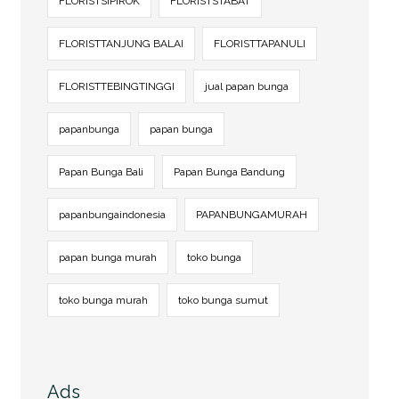
FLORISTSIPIROK
FLORISTSTABAT
FLORISTTANJUNG BALAI
FLORISTTAPANULI
FLORISTTEBINGTINGGI
jual papan bunga
papanbunga
papan bunga
Papan Bunga Bali
Papan Bunga Bandung
papanbungaindonesia
PAPANBUNGAMURAH
papan bunga murah
toko bunga
toko bunga murah
toko bunga sumut
Ads