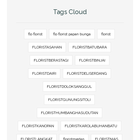
Tags Cloud
flo florist
flo florist papan bunga
florist
FLORISTASAHAN
FLORISTBATUBARA
FLORISTBERASTAGI
FLORISTBINJAI
FLORISTDAIRI
FLORISTDELISERDANG
FLORISTDOLOKSANGGUL
FLORISTGUNUNGSITOLI
FLORISTHUMBANGHASUDUTAN
FLORISTKANOPAN
FLORISTKAROLABUHANBATU
FLORISTLANGKAT
floristmedan
FLORISTNIAS