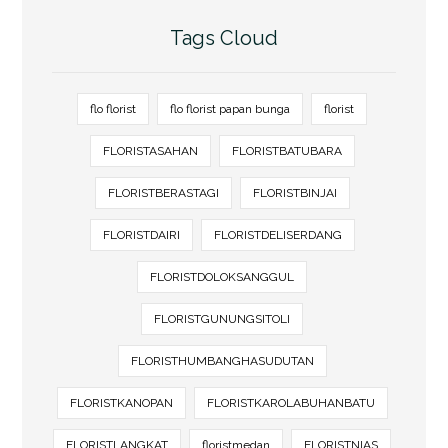
Tags Cloud
flo florist
flo florist papan bunga
florist
FLORISTASAHAN
FLORISTBATUBARA
FLORISTBERASTAGI
FLORISTBINJAI
FLORISTDAIRI
FLORISTDELISERDANG
FLORISTDOLOKSANGGUL
FLORISTGUNUNGSITOLI
FLORISTHUMBANGHASUDUTAN
FLORISTKANOPAN
FLORISTKAROLABUHANBATU
FLORISTLANGKAT
floristmedan
FLORISTNIAS