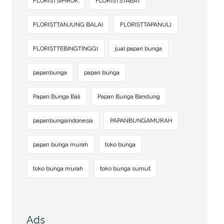
FLORISTSIPIROK
FLORISTSTABAT
FLORISTTANJUNG BALAI
FLORISTTAPANULI
FLORISTTEBINGTINGGI
jual papan bunga
papanbunga
papan bunga
Papan Bunga Bali
Papan Bunga Bandung
papanbungaindonesia
PAPANBUNGAMURAH
papan bunga murah
toko bunga
toko bunga murah
toko bunga sumut
Ads