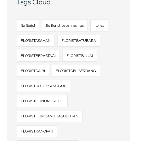
Tags Cloud
flo florist
flo florist papan bunga
florist
FLORISTASAHAN
FLORISTBATUBARA
FLORISTBERASTAGI
FLORISTBINJAI
FLORISTDAIRI
FLORISTDELISERDANG
FLORISTDOLOKSANGGUL
FLORISTGUNUNGSITOLI
FLORISTHUMBANGHASUDUTAN
FLORISTKANOPAN