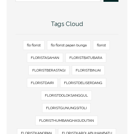
Tags Cloud
flo florist
flo florist papan bunga
florist
FLORISTASAHAN
FLORISTBATUBARA
FLORISTBERASTAGI
FLORISTBINJAI
FLORISTDAIRI
FLORISTDELISERDANG
FLORISTDOLOKSANGGUL
FLORISTGUNUNGSITOLI
FLORISTHUMBANGHASUDUTAN
FLORISTKANOPAN
FLORISTKAROLABUHANBATU